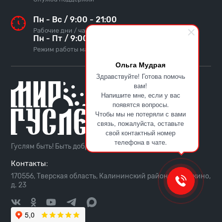
Пн - Вс / 9:00 - 21:00
Рабочие дни / часы
Пн - Пт / 9:00 - 17:00
Режим работы мануфактуры
Ольга Мудрая
Здравствуйте! Готова помочь
вам!
Напишите мне, если у вас
появятся вопросы.
Чтобы мы не потеряли с вами
связь, пожалуйста, оставьте
свой контактный номер
телефона в чате.
Гуслям быть! Быть добру!
Контакты:
170556, Тверская область, Калининский район, с. Пушкино,
д. 23