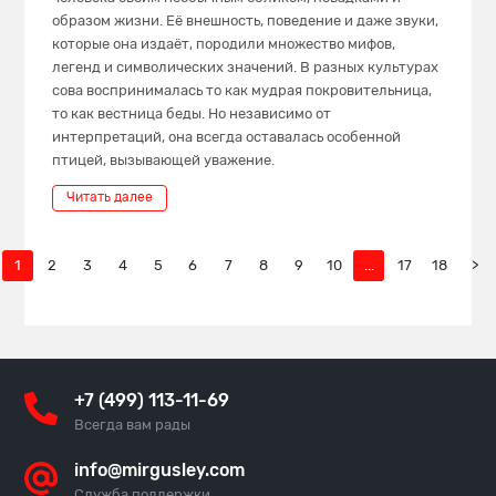
образом жизни. Её внешность, поведение и даже звуки,
которые она издаёт, породили множество мифов,
легенд и символических значений. В разных культурах
сова воспринималась то как мудрая покровительница,
то как вестница беды. Но независимо от
интерпретаций, она всегда оставалась особенной
птицей, вызывающей уважение.
Читать далее
1
2
3
4
5
6
7
8
9
10
...
17
18
>
+7 (499) 113-11-69
Всегда вам рады
info@mirgusley.com
Служба поддержки