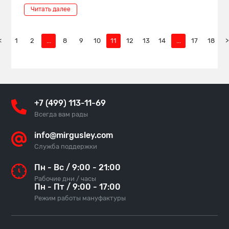
Читать далее
<
1
2
...
8
9
10
11
12
13
14
...
17
18
>
+7 (499) 113-11-69
Всегда вам рады
info@mirgusley.com
Служба поддержки
Пн - Вс / 9:00 - 21:00
Рабочие дни / часы
Пн - Пт / 9:00 - 17:00
Режим работы мануфактуры