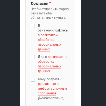
Согласия
*
Чтобы отправить форму,
отметьте оба
обязательных пункта.
Я
ознакомился(лась)
с
политикой
обработки
персональных
данных
Я даю
согласие на
обработку
персональных
данных
Хочу получать
рекламные и
информационные
сообщения
(необязательно)