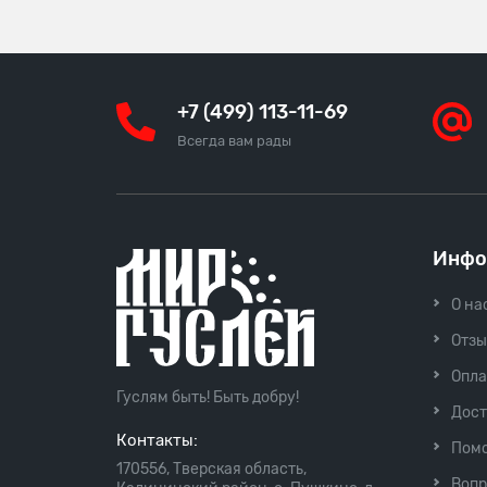
+7 (499) 113-11-69
Всегда вам рады
Инфо
О на
Отз
Опла
Гуслям быть! Быть добру!
Дост
Контакты:
Пом
170556, Тверская область,
Вопр