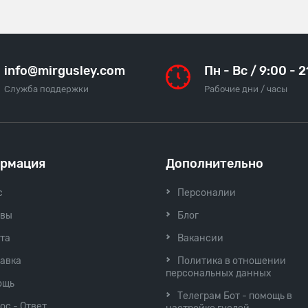
info@mirgusley.com
Пн - Вс / 9:00 - 
Служба поддержки
Рабочие дни / часы
рмация
Дополнительно
с
Персоналии
ывы
Блог
та
Вакансии
авка
Политика в отношении
персональных данных
ощь
Телеграм Бот - помощь в
ос - Ответ