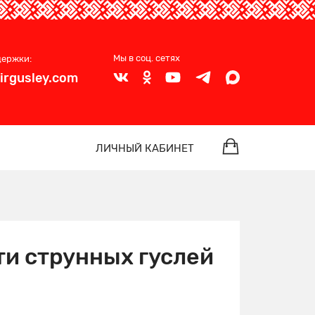
Мы в соц. сетях
держки:
irgusley.com
ЛИЧНЫЙ КАБИНЕТ
ти струнных гуслей