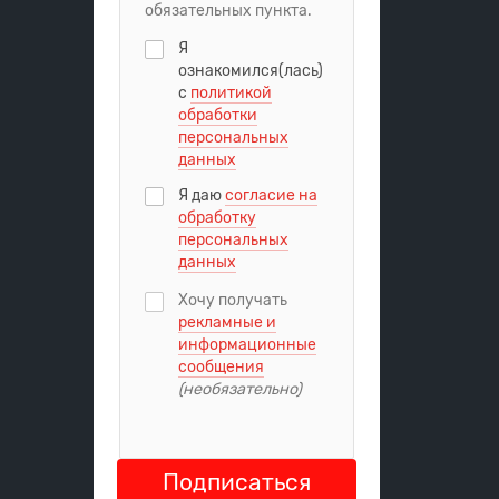
обязательных пункта.
Я
ознакомился(лась)
с
политикой
обработки
персональных
данных
Я даю
согласие на
обработку
персональных
данных
Хочу получать
рекламные и
информационные
сообщения
(необязательно)
Подписаться