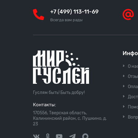
+7 (499) 113-11-69
Всегда вам рады
Инфо
О на
Отз
Опла
Гуслям быть! Быть добру!
Дост
Контакты:
Пом
170556, Тверская область,
Вопр
Калининский район, с. Пушкино, д.
23