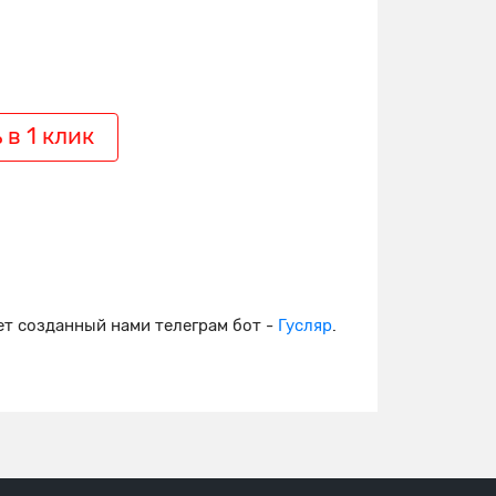
 в 1 клик
т созданный нами телеграм бот -
Гусляр
.