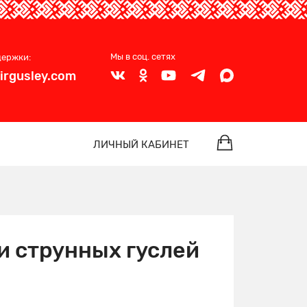
Мы в соц. сетях
держки:
irgusley.com
ЛИЧНЫЙ КАБИНЕТ
и струнных гуслей