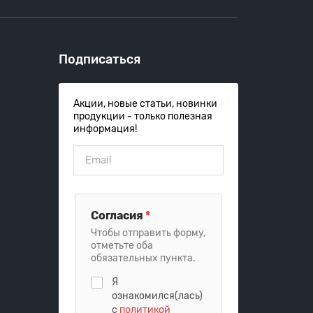
Подписаться
Акции, новые статьи, новинки
продукции - только полезная
информация!
Согласия
*
Чтобы отправить форму,
отметьте оба
обязательных пункта.
Я
ознакомился(лась)
с
политикой