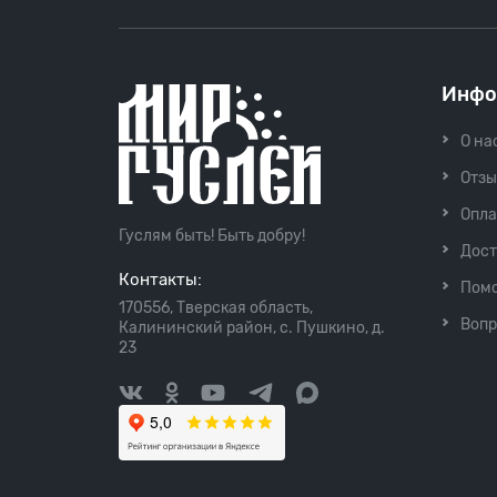
Инфо
О на
Отз
Опла
Гуслям быть! Быть добру!
Дост
Контакты:
Пом
170556, Тверская область,
Вопр
Калининский район, с. Пушкино, д.
23