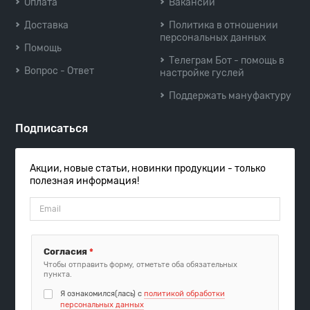
Оплата
Вакансии
Доставка
Политика в отношении
персональных данных
Помощь
Телеграм Бот - помощь в
Вопрос - Ответ
настройке гуслей
Поддержать мануфактуру
Подписаться
Акции, новые статьи, новинки продукции - только
полезная информация!
Согласия
*
Чтобы отправить форму, отметьте оба обязательных
пункта.
Я ознакомился(лась) с
политикой обработки
персональных данных