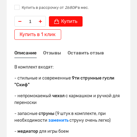
Купить в рассрочку от
2680₽
в мес.
Купить
Купить в 1 клик
Описание
Отзывы
Оставить отзыв
В комплект входят:
- стильные и современные
9ти струнные гусли
"Скиф"
- непромокаемый
чехол
с кармашком и ручкой для
переноски
- запасные
струны
(9 штук в комплекте, при
необходимости
заменить
струну очень легко)
-
медиатор
для игры боем