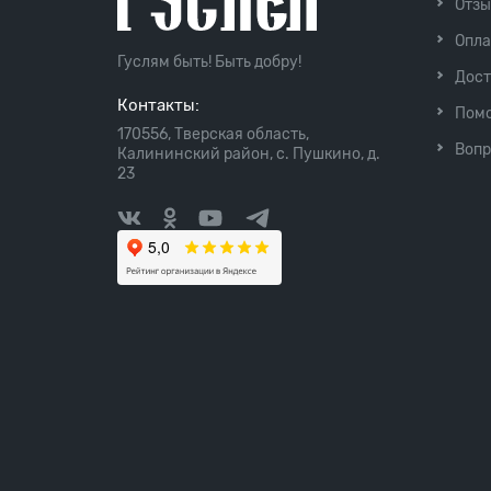
Отз
Опла
Гуслям быть! Быть добру!
Дост
Контакты:
Пом
170556, Тверская область,
Вопр
Калининский район, с. Пушкино, д.
23