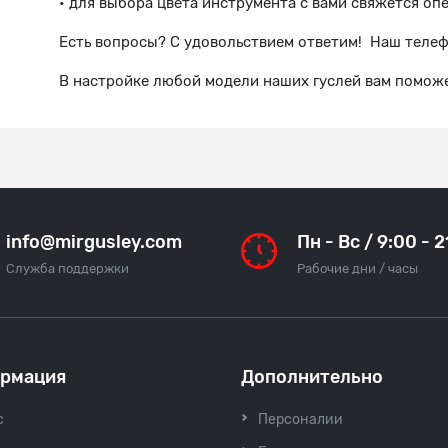
• для выбора цвета инструмента с вами свяжется о
Есть вопросы? С удовольствием ответим! Наш теле
В настройке любой модели наших гуслей вам поможе
info@mirgusley.com
Пн - Вс / 9:00 - 
Служба поддержки
Рабочие дни / часы
рмация
Дополнительно
с
Персоналии