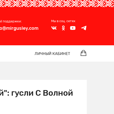
Мы в соц. сетях
il поддержки:
fo@mirgusley.com
ЛИЧНЫЙ КАБИНЕТ
": гусли С Волной