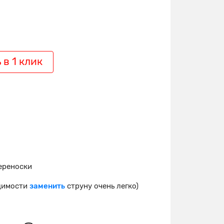
 в 1 клик
ереноски
одимости
заменить
струну очень легко)