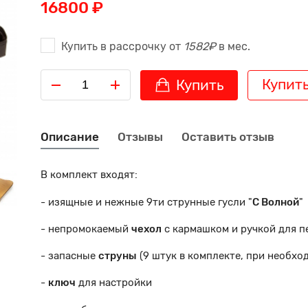
16800 ₽
Купить в рассрочку от
1582₽
в мес.
Купить
Купить
Описание
Отзывы
Оставить отзыв
В комплект входят:
- изящные и нежные 9ти струнные гусли "
С Волной
"
- непромокаемый
чехол
с кармашком и ручкой для п
- запасные
струны
(9 штук в комплекте, при необх
-
ключ
для настройки