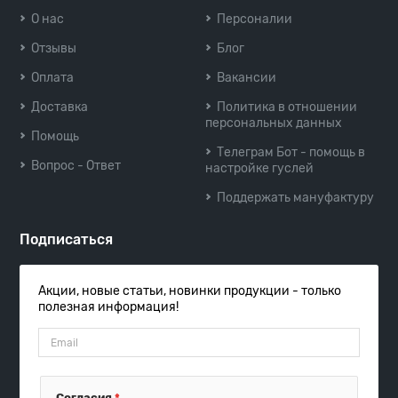
О нас
Персоналии
Отзывы
Блог
Оплата
Вакансии
Доставка
Политика в отношении
персональных данных
Помощь
Телеграм Бот - помощь в
Вопрос - Ответ
настройке гуслей
Поддержать мануфактуру
Подписаться
Акции, новые статьи, новинки продукции - только
полезная информация!
Согласия
*