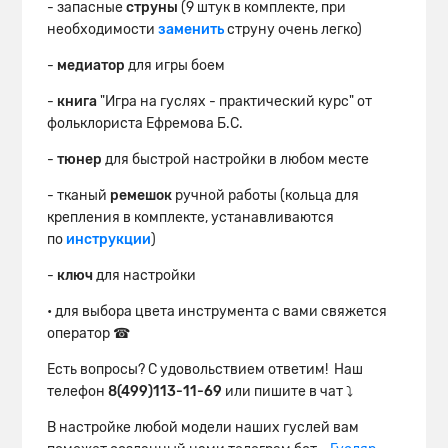
- запасные
струны
(9 штук в комплекте, при
необходимости
заменить
струну очень легко)
-
медиатор
для игры боем
-
книга
"Игра на гуслях - практический курс" от
фольклориста Ефремова Б.С.
-
тюнер
для быстрой настройки в любом месте
- тканый
ремешок
ручной работы (кольца для
крепления в комплекте, устанавливаются
по
инструкции
)
-
ключ
для настройки
• для выбора цвета инструмента с вами свяжется
оператор ☎
Есть вопросы? С удовольствием ответим! Наш
телефон
8(499)113-11-69
или пишите в чат ⤵
В настройке любой модели наших гуслей вам