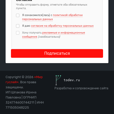
Чтобы отправить форму, отметьте оба обязательных
пункта.
Я ознакомился(лась) с
политикой обработки
персональных данных
Я даю
согласие на обработку персональных данных
Хочу получать
рекламные и информационные
сообщения
(необязательно)
Подписаться
Copyright © 2026
«Мир
гуслей»
. Все права
защищены.
Разработка и сопровождение сайта
ИП Шпакова Ирина
Павловна | ОГРНИП
324774600744211 | ИНН
771505048225