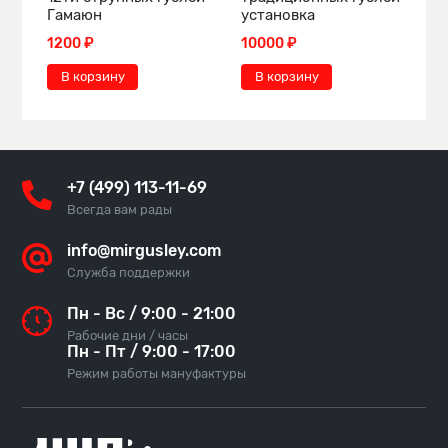
Гамаюн
установка
п
1200 ₽
10000 ₽
1
В корзину
В корзину
+7 (499) 113-11-69
Всегда вам рады
info@mirgusley.com
Служба поддержки
Пн - Вс / 9:00 - 21:00
Рабочие дни / часы
Пн - Пт / 9:00 - 17:00
Режим работы мануфактуры