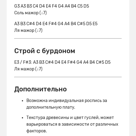
G3 A3 B3 C4 D4 E4 F4 G4 A4 B4 C5 D5
Соль мажор (↓7)
A3 B3 C#4 D4 E4 F#4 G4 A4 B4 C#5 D5 E5
Ля мажор (↓7)
Строй с бурдоном
E3 / F#3: A3 B3 C#4 D4 E4 F#4 G4 A4 B4 C#5 D5
Ля мажор (↓7)
Дополнительно
Возможна индивидуальная роспись за
дополнительную плату.
Текстура древесины и цвет гуслей, может
варьироваться в зависимости от различных
факторов.