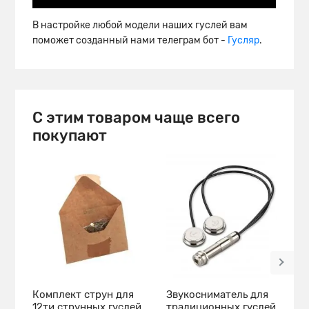
В настройке любой модели наших гуслей вам
поможет созданный нами телеграм бот -
Гусляр
.
С этим товаром чаще всего
покупают
Комплект струн для
Звукосниматель для
К
12ти струнных гуслей
традиционных гуслей +
«