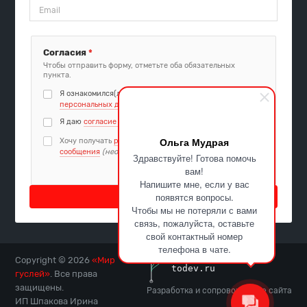
Согласия
*
Чтобы отправить форму, отметьте оба обязательных
пункта.
Я ознакомился(лась) с
политикой обработки
персональных данных
Я даю
согласие на обработку персональных данных
Ольга Мудрая
Хочу получать
рекламные и информационные
сообщения
(необязательно)
Здравствуйте! Готова помочь
вам!
Напишите мне, если у вас
Подписаться
появятся вопросы.
Чтобы мы не потеряли с вами
связь, пожалуйста, оставьте
свой контактный номер
телефона в чате.
Copyright © 2026
«Мир
гуслей»
. Все права
защищены.
Разработка и сопровождение сайта
ИП Шпакова Ирина