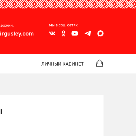
Мы в соц. сетях
держки:
irgusley.com
ЛИЧНЫЙ КАБИНЕТ
ы