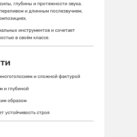
илы, глубины и протяжности звука.
 переливом и длинным послезвучием,
омпозициях.
нальных инструментов и сочетает
стью в своём классе.
ти
 многоголосием и сложной фактурой
м и глубиной
ким образом
т устойчивость строя