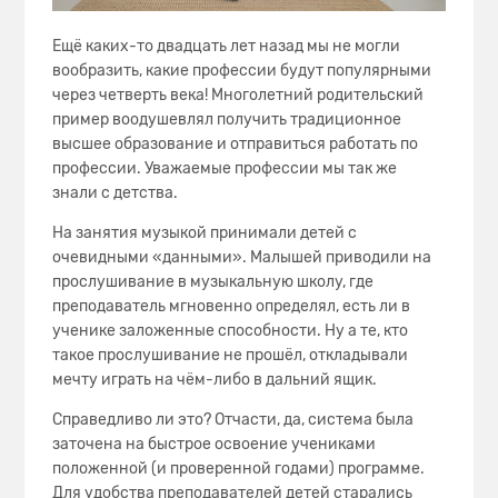
Ещё каких-то двадцать лет назад мы не могли
вообразить, какие профессии будут популярными
через четверть века! Многолетний родительский
пример воодушевлял получить традиционное
высшее образование и отправиться работать по
профессии. Уважаемые профессии мы так же
знали с детства.
На занятия музыкой принимали детей с
очевидными «данными». Малышей приводили на
прослушивание в музыкальную школу, где
преподаватель мгновенно определял, есть ли в
ученике заложенные способности. Ну а те, кто
такое прослушивание не прошёл, откладывали
мечту играть на чём-либо в дальний ящик.
Справедливо ли это? Отчасти, да, система была
заточена на быстрое освоение учениками
положенной (и проверенной годами) программе.
Для удобства преподавателей детей старались