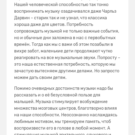
Нашей человеческой способностью так тонко
воспринимать музыку озадачивался даже Чарльз
Дарвин – старик так и не узнал, что классика
хороша даже для цветов. Потребность
сопровождать музыкой не только важные события,
но и обычные дни заложена в нас с первобытных
времён. Тогда как мы с вами об этом позабыли в
вихре забот, маленькие дети продолжают чутко
реагировать на все музыкальные звуки. Попросту –
это наша естественная потребность, которую мы
зачастую вытесняем другими делами. Но запросто
можем дать своим детям.
Помимо очевидных достоинств музыки надо бы
рассказать и о её безусловной пользе для
малышей. Музыка стимулирует возбуждение
множества мозговых центров, благотворно влияя
на наши способности. Неосознанно наслаждаясь
любимым мотивом, мы тренируем память, чтоб
воспроизвести его в голове в любой момент. А
стимуляция музыкой зрительного, слухового и