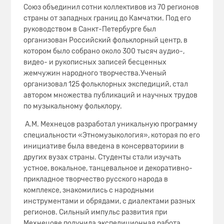
Союз объединил сотни коллективов из 70 регионов
страны от западных границ до Камчатки. Под его
руководством в Санкт-Петербурге был
организован Российский фольклорный центр, в
котором было собрано около 300 тысяч аудио-,
видео- и рукописных записей бесценных
жемчужин народного творчества.Ученый
организовал 125 фольклорных экспедиций, стал
автором множества публикаций и научных трудов
по музыкальному фольклору.
А.М. Мехнецов разработал уникальную программу
специальности «Этномузыкология», которая по его
инициативе была введена в консерваториии в
других вузах страны. Студенты стали изучать
устное, вокальное, танцевальное и декоративно-
прикладное творчество русского народа в
комплексе, знакомились с народными
инструментами и обрядами, с диалектами разных
регионов. Сильный импульс развития при
Мехнецове получила экспедиционная работа,