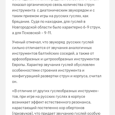
показал органическую связь количества струн
инструмента с диатоническим звукорядом и с
таким приемом игры на русских гуслях, как
бряцание. Судя по находкам, для гуслей в
Новгородской области было характерно 6-9 струн,
а для Псковской – 9-11.
Ученый отмечал, что звукоряд русских гуслей
сильно отличается от звучания аналогичных
инструментов балтийских соседей, а также от
арфоообразных и цитроообразных инструментов
Европы. Характер звучания гуслей обусловлен
особенностями строения инструмента и
конфигурацией развертки струн и корпуса, считал
он.
«В отличие от других гуслеобразных инструмен­
тов, при игре на русских гуслях в корпусе
возникает эф­фект естественного резонанса,
нарастающий пос­тепенно хор обертонов
(призвуков), что придает звучанию гуслей особую