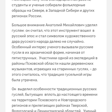
студенты и ученые собирали фольклорные
образцы на Севере, в Западной Сибири и других
регионах России.
Большое внимание Анатолий Михайлович уделял
гуслям: он считал, что этот инструмент вошел в
русский эпос и стал символом художественного
дара русского народа далеко не случайно.
Особенный интерес ученого вызывали русские
гусли в их архаической форме, начиная от
пятиструнных. Участники одной из экспедиций в
районы Псковской области нашли деревенских
музыкантов, играющих на старинных гуслях, – до
этого считалось, что традиция гусельной игры
была утрачена.
Он выделил особенности тра­диционных русских
гуслей, бытующих вплоть до насто­ящего времени
на территории Псковского и Новгородского
регионов и прилегающи­х районах Тверской,
Вологодской и Ле­нинградской областей. Ученый