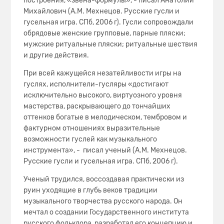
построения, «звена-формулы», - писал Анатолий
Михайлович (А.М. Мехнецов. Русские гусли и
гусельная игра. СПб, 2006 г). Гусли сопровождали
обрядовые женские групповые, парные пляски;
мужские ритуальные пляски; ритуальные шествия
и другие действия.
При всей кажущейся незатейливости игры на
гуслях, исполнители-гусляры «достигают
исключи­тельно высокого, виртуозного уровня
мастерства, раскрывающего до тончай­ших
оттенков богатые в мелодическом, тембровом и
фактурном отношениях выразительные
возможности гуслей как музыкального
инструмента», - писал ученый (А.М. Мехнецов.
Русские гусли и гусельная игра. СПб, 2006 г).
Ученый трудился, воссоздавая практически из
руин уходящие в глубь веков традиции
музыкального творчества русского народа. Он
мечтал о создании Государственного института
русского фольклора, разработал его концепцию и