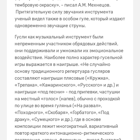
тембровую окраску», – писал А.М. Мехнецов.
Притягательную силу звучания инструмента
ученый видел также в особом гуле, который издают
одновременно звучащие струны.
Гусли как музыкальный инструмент были
непременным участником обрядовых действий,
они поддерживали и умножали их эмоциональное
воздействие. Наиболее полно характер гусельной
игры выражается в наигрыше. «Не случайно
основу традиционного репер­туара гусляров
составляют наигрыши плясовые («Кружка»,
«Трепака», «Кама­ринского», «Русского» и др.) и
наигрыши «под песни» - под припевки, частуш­ки
на местный «голос» (напев), обычно с проходкой
по улице во время гулянья («На развал»,
«Походного», «Скобаря», «Горбатого», «Под
драку», «Сумецкого» и др.), где в основе
композиции лежит многократный, вариативный
повтор краткого интонационно-ритмического