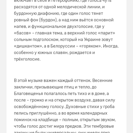
включает в себя и гетерофонию, где голоса чуть
расходятся от одной мелодической линии, и
бурдонную диафонию, где один голос тянет
ровный фон (бурдон), а над ним вьётся основной
напев, и функциональное двухголосие, где у
«басов» – главная тема, а верхний голос «парит»
сольным подголоском, который на Украине зовут
«дишкантом», а в Белоруссии – «горяком». Иногда,
особенно у южных славян, рождается и
трёхголосие.
В этой музыке важен каждый оттенок. Весенние
заклички, призывающие птиц и тепло, до
Благовещенья полагалось петь тихо и в доме, а
после – громко и на открытом воздухе, давая силу
освобождённому голосу. Духовные стихи у гроба
пелись приглушённо, а во время календарных
поминок на кладбище – полным, открытым звуком,
чтобы голос достиг мира предков. Эти тембровые
законы не были универсальны, они имели ярко