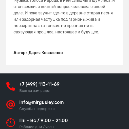
Музыка, голоса народа, в нем слышны и шум леса, и
стон земли, и вечный вопрос человека о своей
доле. И пока звучит где-то в деревне старая песня
или задорная частушка под гармонь, жива и
неразрывна эта тонкая, но прочная нить,
связующая прошлое, настоящее и будущее.
Автор: Дарья Коваленко
+7 (499) 113-11-69
Всегда вам рады
info@mirgusley.com
Служба поддержки
Пн - Вс / 9:00 - 21:00
Рабочие дни / часы