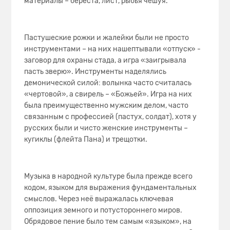
материалы – береста, лист, рыбья чешуя.
Пастушеские рожки и жалейки были не просто
инструментами – на них нашептывали «отпуск» -
заговор для охраны стада, а игра «заигрывала
пасть зверю». Инструменты наделялись
демонической силой: волынка часто считалась
«чертовой», а свирель – «Божьей». Игра на них
была преимущественно мужским делом, часто
связанным с профессией (пастух, солдат), хотя у
русских были и чисто женские инструменты –
кугиклы (флейта Пана) и трещотки.
Музыка в народной культуре была прежде всего
кодом, языком для выражения фундаментальных
смыслов. Через неё выражалась ключевая
оппозиция земного и потустороннего миров.
Обрядовое пение было тем самым «языком», на