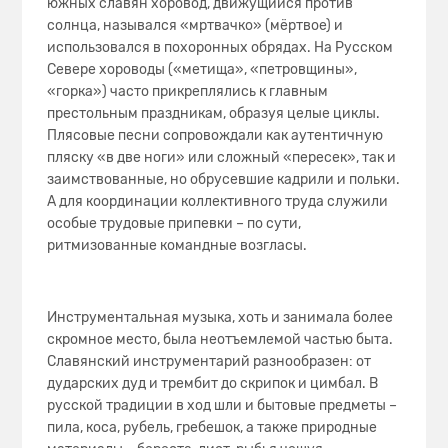
южных славян хоровод, движущийся против
солнца, назывался «мртвачко» (мёртвое) и
использовался в похоронных обрядах. На Русском
Севере хороводы («метища», «петровщины»,
«горка») часто прикреплялись к главным
престольным праздникам, образуя целые циклы.
Плясовые песни сопровождали как аутентичную
пляску «в две ноги» или сложный «пересек», так и
заимствованные, но обрусевшие кадрили и польки.
А для координации коллективного труда служили
особые трудовые припевки – по сути,
ритмизованные командные возгласы.
Инструментальная музыка, хоть и занимала более
скромное место, была неотъемлемой частью быта.
Славянский инструментарий разнообразен: от
дударских дуд и трембит до скрипок и цимбал. В
русской традиции в ход шли и бытовые предметы –
пила, коса, рубель, гребешок, а также природные