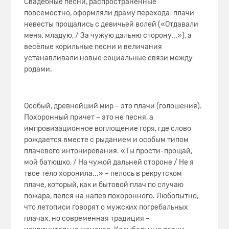
Свадебные песни, распространённые
повсеместно, оформляли драму перехода: плачи
невесты прощались с девичьей волей («Отдавали
меня, младую, / За чужую дальню сторону...»), а
весёлые корильные песни и величания
устанавливали новые социальные связи между
родами.
Особый, древнейший мир – это плачи (голошения).
Похоронный причет – это не песня, а
импровизационное воплощение горя, где слово
рождается вместе с рыданием и особым типом
плачевого интонирования. «Ты прости-прощай,
мой батюшко, / На чужой дальней стороне / Не я
твое тело хоронила...» – пелось в рекрутском
плаче, который, как и бытовой плач по случаю
пожара, пелся на напев похоронного. Любопытно,
что летописи говорят о мужских погребальных
плачах, но современная традиция –