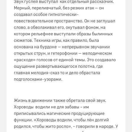
Звук гуслей выступал как отдельный рассказчик.
Мерный, переливчатый, без резких атак — он
создавал особое гипнотически-
повествовательное пространство. Он не заглушал
слово, а обволакивал его, окутывал фоном, на
котором рельефнее выступали образы былинных
сюжетов. Техника игры, как правило, была
основана на бурдоне — непрерывном звучании
открытых струн, и гетерофонии — мелодическом
«расходе» голосов от единой темы. Это создавало
ощущение развертывающегося полотна, где
главная мелодия-сказ то и дело обрастала
подголосками-узорами.
Жизнь в движении также обретала свой звук.
Хороводы водили не для забавы – им
приписывались магические продуцирующие
функции. «Хороводы водили, чтобы лён долгий
родился, чтобы жито росло», – говорили в народе. У