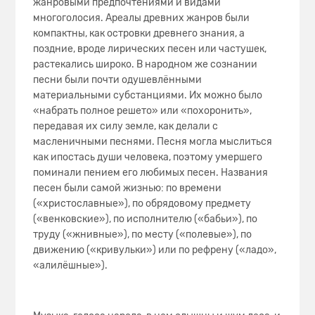
жанровыми предпочтениями и видами
многоголосия. Ареалы древних жанров были
компактны, как островки древнего знания, а
поздние, вроде лирических песен или частушек,
растекались широко. В народном же сознании
песни были почти одушевлёнными
материальными субстанциями. Их можно было
«набрать полное решето» или «похоронить»,
передавая их силу земле, как делали с
масленичными песнями. Песня могла мыслиться
как ипостась души человека, поэтому умершего
поминали пением его любимых песен. Названия
песен были самой жизнью: по времени
(«христославные»), по обрядовому предмету
(«венковские»), по исполнителю («бабьи»), по
труду («жнивные»), по месту («полевые»), по
движению («кривульки») или по рефрену («ладо»,
«алилёшные»).