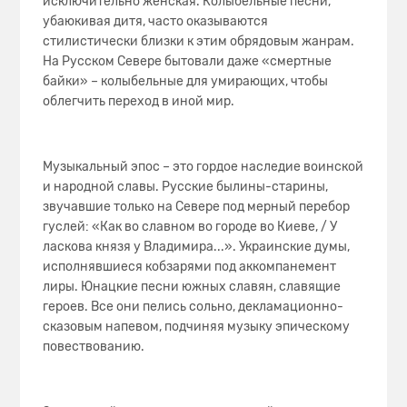
исключительно женская. Колыбельные песни,
убаюкивая дитя, часто оказываются
стилистически близки к этим обрядовым жанрам.
На Русском Севере бытовали даже «смертные
байки» – колыбельные для умирающих, чтобы
облегчить переход в иной мир.
Музыкальный эпос – это гордое наследие воинской
и народной славы. Русские былины-старины,
звучавшие только на Севере под мерный перебор
гуслей: «Как во славном во городе во Киеве, / У
ласкова князя у Владимира...». Украинские думы,
исполнявшиеся кобзарями под аккомпанемент
лиры. Юнацкие песни южных славян, славящие
героев. Все они пелись сольно, декламационно-
сказовым напевом, подчиняя музыку эпическому
повествованию.