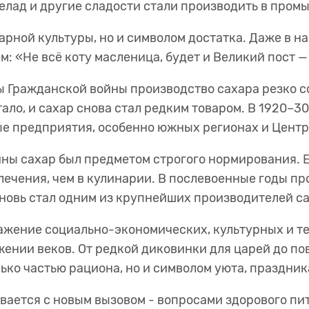
мелад и другие сладости стали производить в пр
нарной культуры, но и символом достатка. Даже в 
м: «Не всё коту масленица, будет и Великий пост —
ды Гражданской войны производство сахара резко 
ало, и сахар снова стал редким товаром. В 1920–3
ые предприятия, особенно южных регионах и Цен
ны сахар был предметом строгого нормирования. Е
лечения, чем в кулинарии. В послевоенные годы п
 вновь стал одним из крупнейших производителей 
ражение социально-экономических, культурных и т
ении веков. От редкой диковинки для царей до по
олько частью рациона, но и символом уюта, праздни
вается с новым вызовом - вопросами здорового пит