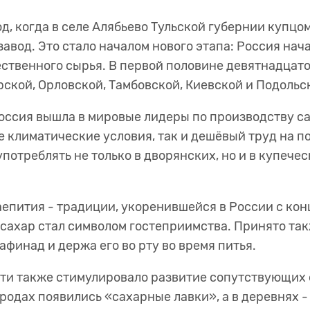
д, когда в селе Алябьево Тульской губернии купц
авод. Это стало началом нового этапа: Россия нач
ественного сырья. В первой половине девятнадцато
урской, Орловской, Тамбовской, Киевской и Подол
оссия вышла в мировые лидеры по производству са
е климатические условия, так и дешёвый труд на 
употреблять не только в дворянских, но и в купече
аепития - традиции, укоренившейся в России с кон
сахар стал символом гостеприимства. Принято так
рафинад и держа его во рту во время питья.
и также стимулировало развитие сопутствующих о
городах появились «сахарные лавки», а в деревнях 