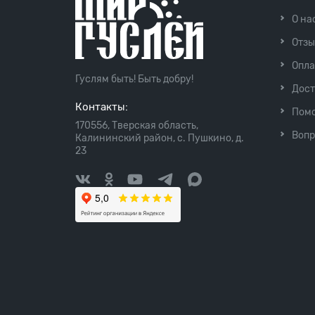
О на
Отз
Опла
Гуслям быть! Быть добру!
Дост
Контакты:
Пом
170556, Тверская область,
Вопр
Калининский район, с. Пушкино, д.
23