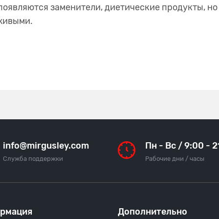
появляются заменители, диетические продукты, но
живыми.
info@mirgusley.com
Пн - Вс / 9:00 - 
Служба поддержки
Рабочие дни / часы
рмация
Дополнительно