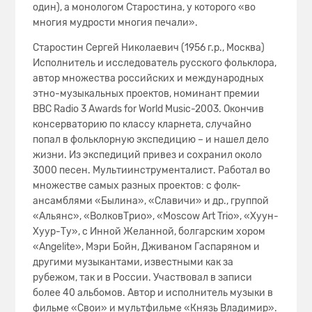
один), а монологом Старостина, у которого «во
многия мудрости многия печали».
Старостин Сергей Николаевич (1956 г.р., Москва)
Исполнитель и исследователь русского фольклора,
автор множества российских и международных
этно-музыкальных проектов, номинант премии
BBC Radio 3 Awards for World Music-2003. Окончив
консерваторию по классу кларнета, случайно
попал в фольклорную экспедицию – и нашел дело
жизни. Из экспедиций привез и сохранил около
3000 песен. Мультиинструменталист. Работал во
множестве самых разных проектов: с фолк-
ансамблями «Былина», «Славичи» и др., группой
«Альянс», «ВолковТрио», «Moscow Art Trio», «Хуун-
Хуур-Ту», с Инной Желанной, болгарским хором
«Angelite», Мэри Бойн, Дживаном Гаспаряном и
другими музыкантами, известными как за
рубежом, так и в России. Участвовал в записи
более 40 альбомов. Автор и исполнитель музыки в
фильме «Свои» и мультфильме «Князь Владимир».