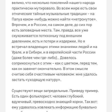
велико, что несколько поколений нашего народа
практически мутировало. Во всем мире есть свои
этнические тайные музыкальные традиции – на
Папуа каком-нибудь можно найти «нетронутое».
Впрочем, и в России, на самом деле, до сих пор
есть заповедные места. Там, правда, все уже
скукоживается потихоньку под внешним
давлением, есть и потери и издержки. Но я
встречал владеющих этими знаниями людей и на
Урале, и в Сибири, и в европейской части России
(даже более чем где-либо)… Довелось
соприкоснуться с этим – как с цветком, перед тем,
как он завянет окончательно. В этом смысле
считаю себя счастливым человеком: мне удалось
застать «уходящую натуру».
Существуют вещи запредельные. Приведу пример.
Есть один фольклорист, человек глубокий,
вдумчивый, превосходно знающий корни. Так вот:
ему удавалось извлекать информацию буквально