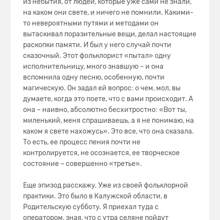
из небытия, от людей, которые уже сами не знали,
на каком они свете, и ничего не помнили. Какими-
то невероятными путями и методами он
вытаскивал поразительные вещи, делал настоящие
раскопки памяти. И был у него случай почти
сказочный. Этот фольклорист «пытал» одну
исполнительницу, много знавшую – и она
вспомнила одну песню, особенную, почти
магическую. Он задал ей вопрос: о чем, мол, вы
думаете, когда это поете, что с вами происходит. А
она – наивно, абсолютно бесхитростно: «Вот ты,
миленький, меня спрашиваешь, а я не понимаю, на
каком я свете нахожусь». Это все, что она сказала.
То есть, ее процесс пения почти не
контролируется, не осознается, ее творческое
состояние – совершенно «третье».
Еще эпизод расскажу. Уже из своей фольклорной
практики. Это было в Калужской области, в
Родительскую субботу. Я приехал туда с
оператором, зная, что с утра селяне пойдут