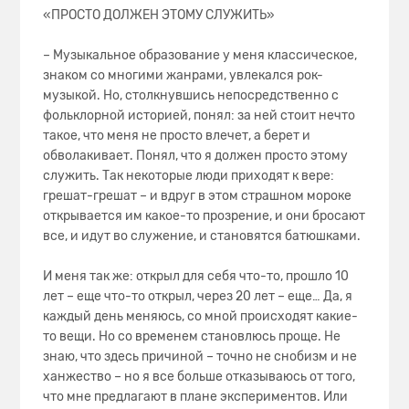
«ПРОСТО ДОЛЖЕН ЭТОМУ СЛУЖИТЬ»
– Музыкальное образование у меня классическое,
знаком со многими жанрами, увлекался рок-
музыкой. Но, столкнувшись непосредственно с
фольклорной историей, понял: за ней стоит нечто
такое, что меня не просто влечет, а берет и
обволакивает. Понял, что я должен просто этому
служить. Так некоторые люди приходят к вере:
грешат-грешат – и вдруг в этом страшном мороке
открывается им какое-то прозрение, и они бросают
все, и идут во служение, и становятся батюшками.
И меня так же: открыл для себя что-то, прошло 10
лет – еще что-то открыл, через 20 лет – еще… Да, я
каждый день меняюсь, со мной происходят какие-
то вещи. Но со временем становлюсь проще. Не
знаю, что здесь причиной – точно не снобизм и не
ханжество – но я все больше отказываюсь от того,
что мне предлагают в плане экспериментов. Или