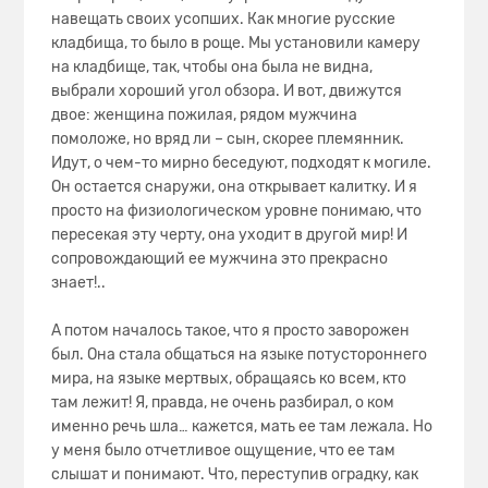
навещать своих усопших. Как многие русские
кладбища, то было в роще. Мы установили камеру
на кладбище, так, чтобы она была не видна,
выбрали хороший угол обзора. И вот, движутся
двое: женщина пожилая, рядом мужчина
помоложе, но вряд ли – сын, скорее племянник.
Идут, о чем-то мирно беседуют, подходят к могиле.
Он остается снаружи, она открывает калитку. И я
просто на физиологическом уровне понимаю, что
пересекая эту черту, она уходит в другой мир! И
сопровождающий ее мужчина это прекрасно
знает!..
А потом началось такое, что я просто заворожен
был. Она стала общаться на языке потустороннего
мира, на языке мертвых, обращаясь ко всем, кто
там лежит! Я, правда, не очень разбирал, о ком
именно речь шла… кажется, мать ее там лежала. Но
у меня было отчетливое ощущение, что ее там
слышат и понимают. Что, переступив оградку, как