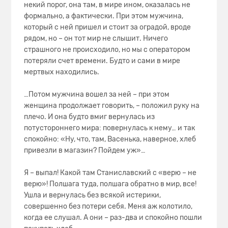
некий порог, она там, в мире ином, оказалась не
формально, а фактически. При этом мужчина,
который с ней пришел и стоит за оградой, вроде
рядом, но – он тот мир не слышит. Ничего
страшного не происходило, но мы с оператором
потеряли счет времени. Будто и сами в мире
мертвых находились.
…Потом мужчина вошел за ней – при этом
женщина продолжает говорить, – положил руку на
плечо. И она будто вмиг вернулась из
потустороннего мира: повернулась к нему… и так
спокойно: «Ну, что, там, Васенька, наверное, хлеб
привезли в магазин? Пойдем уж»…
Я – выпал! Какой там Станиславский с «верю – не
верю»! Полшага туда, полшага обратно в мир, все!
Ушла и вернулась без всякой истерики,
совершенно без потери себя. Меня аж колотило,
когда ее слушал. А они – раз-два и спокойно пошли