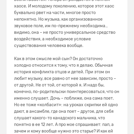
хаосе. И молодому поколению, которое этот хаос
буквально рвет на части, многое просто
непонятно. Но музыка, как организованное
звуковое поле, им по-прежнему необходима…
видимо, она – не просто универсальное средство
воздействия, а необходимое условие
существования человека вообще.
Как в этом смысле мой сын? Он достаточно
холодно относится к тому, что я делаю. Обычная
история конфликта отцов и детей. При этом он
любит музыку, все равно от нее зависим, просто –
от другой. Не от той, от которой я. И надо бы,
конечно, по-родительски поинтересоваться, что он
именно слушает. Дочь – поближе, она сама поет.
Но ее тоже «колбасит»: на уроках скрипки ей одно
дают, в ансамбле, где она поет – другое, для себя
слушает какого-то канадского мальчика, что
понятно в ее 12 лет. А про мое спрашивает: пап, а
зачем и кому вообще нужно это старье? И как ей