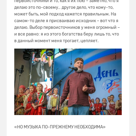
первоисточники и то, как я их пою – заметно, что я
делаю это по-своему… другое дело, что кому-то,
может быть, мой подход кажется правильным. На
самом-то деле я присваиваю исходник – вот что я
делаю. Выбор первоисточников у меня огромный –
и все равно: я из этого богатства беру лишь то, что
в данный момент меня трогает, цепляет.
«НО МУЗЫКА ПО-ПРЕЖНЕМУ НЕОБХОДИМА»