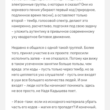
электронные группы, о которых я сказал? Они из
корневого пения убирают первый код (природное,
подлинное время песни), а оставляют только
второй – тембр, голосовой спектр, делают это
намеренно, расчетливо, подгоняя под свою задачу
– уложить аутентику в привычное современному
уху квадратное битовое движение.
Недавно я общался с одной такой группой. Более
того, принял участие в их проекте: попросили
исполнить запев – я не отказался. Потому как вижу
в таком усеченном занятии больше пользы, чем
вреда: эти коды – пусть только через тембр, но за
него цепляется ухо слушателя! – пусть они входят
в уши все большего количества людей. И они
входят – люди хотя бы начинают понимать: здесь
не все просто, не Надя Кадышева поет.
– И все-таки: если из исходного материала убрать
часть его кодов – магия его пропадет? И конечный,