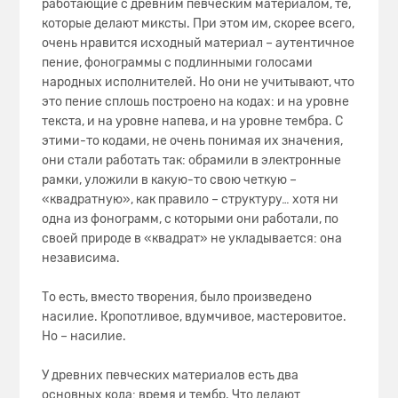
работающие с древним певческим материалом, те,
которые делают миксты. При этом им, скорее всего,
очень нравится исходный материал – аутентичное
пение, фонограммы с подлинными голосами
народных исполнителей. Но они не учитывают, что
это пение сплошь построено на кодах: и на уровне
текста, и на уровне напева, и на уровне тембра. С
этими-то кодами, не очень понимая их значения,
они стали работать так: обрамили в электронные
рамки, уложили в какую-то свою четкую –
«квадратную», как правило – структуру… хотя ни
одна из фонограмм, с которыми они работали, по
своей природе в «квадрат» не укладывается: она
независима.
То есть, вместо творения, было произведено
насилие. Кропотливое, вдумчивое, мастеровитое.
Но – насилие.
У древних певческих материалов есть два
основных кода: время и тембр. Что делают