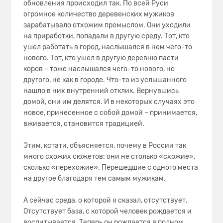
обновления происходил так. По всей Руси
огромное количество деревенских мужиков
зарабатывало отхожим промыслом. Они уходили
на приработки, попадали в другую среду. Тот, кто
ушел работать в город, наслышался в нем чего-то
нового. Тот, кто ушел в другую деревню пасти
коров – тоже наслышался чего-то нового, но
другого, не как в городе. Что-то из услышанного
нашло в них внутренний отклик. Вернувшись
домой, они им делятся. И в некоторых случаях это
новое, принесенное с собой домой – принимается,
вживается, становится традицией.
Этим, кстати, объясняется, почему в России так
много схожих сюжетов: они не столько «схожие»,
сколько «перехожие». Перешедшие с одного места
на другое благодаря тем самым мужикам.
А сейчас среда, о которой я сказал, отсутствует.
Отсутствует база, с которой человек рождается и
воспитывается. Теперь он рождается в полном