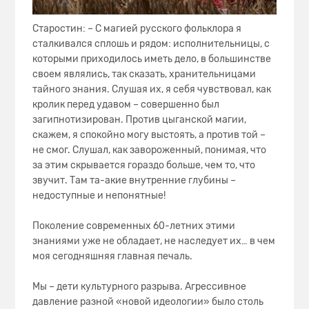
Старостин: – С магией русского фольклора я
сталкивался сплошь и рядом: исполнительницы, с
которыми приходилось иметь дело, в большинстве
своем являлись, так сказать, хранительницами
тайного знания. Слушая их, я себя чувствовал, как
кролик перед удавом – совершенно был
загипнотизирован. Против цыганской магии,
скажем, я спокойно могу выстоять, а против той –
не смог. Слушал, как завороженный, понимая, что
за этим скрывается гораздо больше, чем то, что
звучит. Там та-акие внутренние глубины –
недоступные и непонятные!
Поколение современных 60-летних этими
знаниями уже не обладает, не наследует их… в чем
моя сегодняшняя главная печаль.
Мы – дети культурного разрыва. Агрессивное
давление разной «новой идеологии» было столь