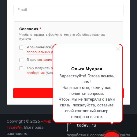
Согласия
*
Чтобы отправить форму, отметьте оба обязательных
пункта.
Я ознакомился(лась) с
политикой обработки
персональных данных
Я даю
согласие на обработку персональных данных
Ольга Мудрая
Хочу получать
рекламные и информационные
сообщения
(необязательно)
Здравствуйте! Готова помочь
вам!
Напишите мне, если у вас
Подписаться
появятся вопросы.
Чтобы мы не потеряли с вами
связь, пожалуйста, оставьте
свой контактный номер
телефона в чате.
Copyright © 2026
«Мир
гуслей»
. Все права
защищены.
Разработка и сопровождение сайта