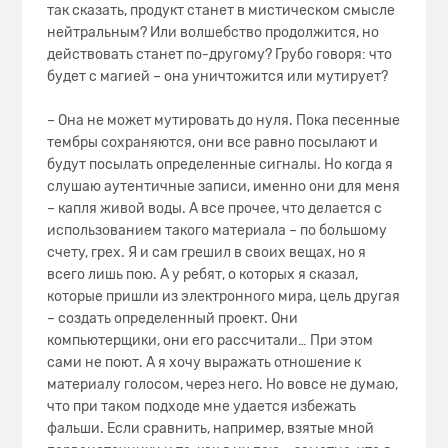
так сказать, продукт станет в мистическом смысле
нейтральным? Или волшебство продолжится, но
действовать станет по-другому? Грубо говоря: что
будет с магией – она уничтожится или мутирует?
– Она не может мутировать до нуля. Пока песенные
тембры сохраняются, они все равно посылают и
будут посылать определенные сигналы. Но когда я
слушаю аутентичные записи, именно они для меня
– капля живой воды. А все прочее, что делается с
использованием такого материала – по большому
счету, грех. Я и сам грешил в своих вещах, но я
всего лишь пою. А у ребят, о которых я сказал,
которые пришли из электронного мира, цель другая
– создать определенный проект. Они
компьютерщики, они его рассчитали… При этом
сами не поют. А я хочу выражать отношение к
материалу голосом, через него. Но вовсе не думаю,
что при таком подходе мне удается избежать
фальши. Если сравнить, например, взятые мной