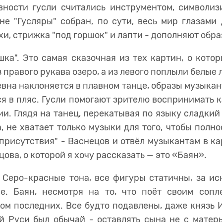
вности гусли считались инструментом, символи
не "Гусляры" собран, по сути, весь мир глазами
и, стрижка "под горшок" и лапти - дополняют обра
ка". Это самая сказочная из тех картин, о кото
 правого рукава озеро, а из левого поплыли белые 
вна наклоняется в плавном танце, образы музыкан
я в пляс. Гусли помогают зрителю воспринимать 
ии. Глядя на танец, перекатывая по языку сладкий
, не хватает только музыки для того, чтобы полн
 присутствия" - Васнецов и отвёл музыкантам в к
ова, о которой я хочу рассказать — это «Баян».
 Серо-красные тона, все фигуры статичны, за и
е. Баян, несмотря на то, что поёт своим соп
ом последних. Все будто подавлены, даже князь И
й Руси был обычай - оставлять сына не с матерью