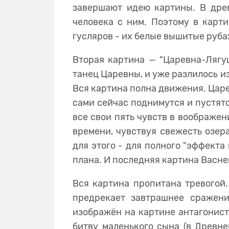
завершают идею картины. В дре
человека с ним. Поэтому в карти
гусляров - их белые вышитые рубах
Вторая картина — "Царевна-Лягуш
танец Царевны, и уже разлилось из
Вся картина полна движения. Царе
сами сейчас поднимутся и пустятс
все свои пять чувств в воображен
времени, чувствуя свежесть озера
для этого - для полного "эффекта
плана. И последняя картина Васнец
Вся картина пропитана тревогой.
предрекает завтрашнее сражени
изображён на картине антагонист
битву маленького сына (в Древне