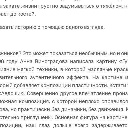
а закате жизни грустно задумываться о тяжёлом, н
ает до костей.
азать историю с помощью одного взгляда.
жников? Это может показаться необычным, но и он
08 году Анна Виноградова написала картину «Гу
ияние мягкой техники, в которой масляные крас
вительного аутентичного эффекта. На картине 
торый добавляет композиции пластичности. Кстати
«Авдоши». Совершенно другое впечатление прои
ложная композиция, с которой неплохо справилс
ва, но практически без динамики, без движения.
астельно приглушены. Основная фигура на картине
мпозиции, наш глаз дольше всего задерживает