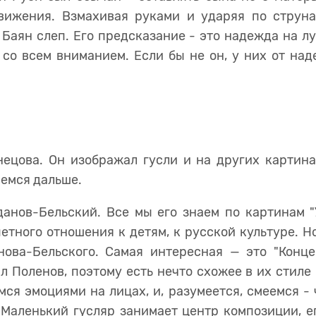
вижения. Взмахивая руками и ударяя по струнам
. Баян слеп. Его предсказание - это надежда на л
 со всем вниманием. Если бы не он, у них от на
ецова. Он изображал гусли и на других картина
немся дальше.
анов-Бельский. Все мы его знаем по картинам "У
тного отношения к детям, к русской культуре. Но 
ова-Бельского. Самая интересная — это "Концер
л Поленов, поэтому есть нечто схожее в их стиле
ся эмоциями на лицах, и, разумеется, смеемся -
. Маленький гусляр занимает центр композиции, 