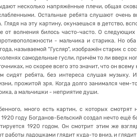
выдают несколько напряжённые плечи, общая сков
сслабленными. Остальные ребята слушают очень в
 Глядя на эту картину, окунаешься в детство, всп
е от волнения билось часто-часто. О следующих
противоположности - мальчика и старика. Но оба
 года, называемой "Гусляр", изображён старик с 
оленях самодельные гусли, причём то ли вверх ног
очниках, но скорее всего это значит, что он всему 
им сидят ребята, без интереса слушая музыку. И
изни, прожитой зря. Когда долго занимался чем-то
рика, а мальчишки - неприятие души.
бенного, много есть картин, с которых смотрят 
 1920 году Богданов-Бельский создал нечто ещё б
атируется 1920 годом. Он смотрит этим же взгля
т работы ладошками глядит куда-то вниз, и глядит