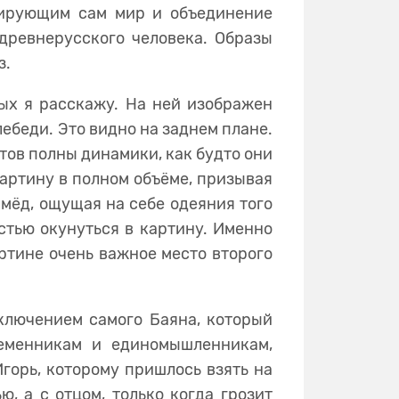
зирующим сам мир и объединение
 древнерусского человека. Образы
з.
рых я расскажу. На ней изображен
лебеди. Это видно на заднем плане.
тов полны динамики, как будто они
картину в полном объёме, призывая
 мёд, ощущая на себе одеяния того
остью окунуться в картину. Именно
артине очень важное место второго
сключением самого Баяна, который
леменникам и единомышленникам,
горь, которому пришлось взять на
, а с отцом, только когда грозит