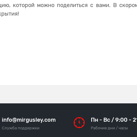
ию, которой можно поделиться с вами. В скором
крытия!
info@mirgusley.com
Пн - Вс / 9:00 - 
Служба поддержки
Рабочие дни / часы