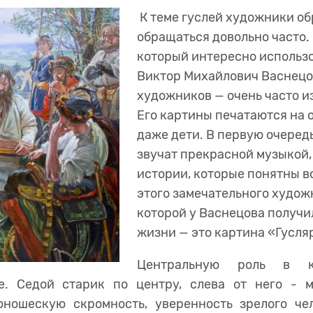
К теме гуслей художники о
обращаться довольно часто.
который интересно использо
Виктор Михайлович Васнецов
художников — очень часто и
Его картины печатаются на о
даже дети. В первую очередь
звучат прекрасной музыкой
истории, которые понятны в
этого замечательного худож
которой у Васнецова получил
жизни — это картина «Гусля
Центральную роль в к
е. Седой старик по центру, слева от него - 
ношескую скромность, уверенность зрелого чел