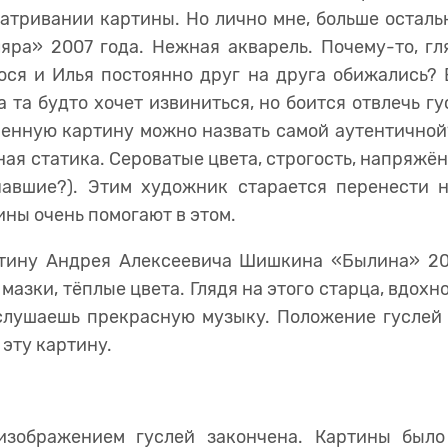
атривании картины. Но лично мне, больше осталь
ра» 2007 года. Нежная акварель. Почему-то, гл
ося и Илья постоянно друг на друга обижались?
а та будто хочет извиниться, но боится отвлечь гу
менную картину можно назвать самой аутентичной
ая статика. Сероватые цвета, строгость, напряжённ
чавшие?). Этим художник старается перенести на
ны очень помогают в этом.
тину Андрея Алексеевича Шишкина «Былина» 20
азки, тёплые цвета. Глядя на этого старца, вдохн
и слушаешь прекрасную музыку. Положение гуслей
 эту картину.
изображением гуслей закончена. Картины было