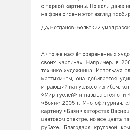
с первой картины. Но если даже н
на фоне сирени этот взгляд пробир
Да, Богданов-Бельский умел расск
А что же насчёт современных худо
своих картинах. Например, в 20
технике художница. Используя сл
мастихином, она добивается уди
играющий на гуслях с изгибом, ко
«Мир гуслей» и называются они 
«Боян» 2005 г. Многофигурная, с
картину «Баян» авторства Васнецо
цветовом спектре, но все цвета п
рубахе. Благодаря круговой ко