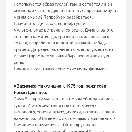
используется образ гуслей там, и остаётся ли он
символом чего-то древнего, или же прогрессирует,
меняя смысл? Попробуем разобраться.
Разумеется, (и к сожалению), гусли в
мультфильмах встречаются редко. Думаю, вы это
поняли и сами, когда, прочитав заголовок этого
текста, попробовали вспомнить какой-нибудь
пример. Да, редко, но они есть, и, если уж есть, то
играют (простите за каламбур), весьма важную
роль.
Начнём с культовых советских мультфильмов.
«Василиса Микулишна», 1975 год, режиссёр
Роман Давыдов.
Самый старый мультик, в котором обнаружились
гусли. И, хоть они там и появились очень
ненадолго, совсем эпизодически, но зато - в очень
важной роли! Именно с их помощью у красавицы -
Василисы получилось... Ой, а вдруг вы не
смотрели? Посмотрите обязательно! И гусли