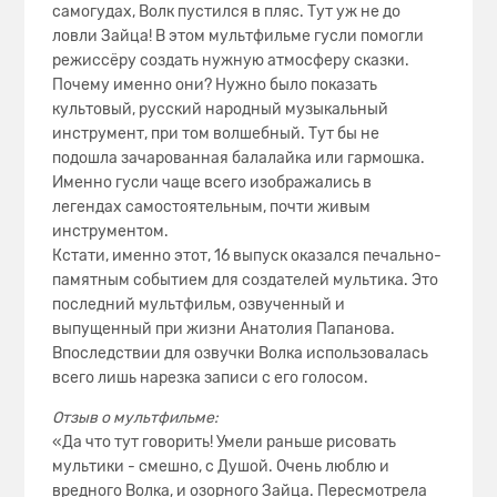
самогудах, Волк пустился в пляс. Тут уж не до
ловли Зайца! В этом мультфильме гусли помогли
режиссёру создать нужную атмосферу сказки.
Почему именно они? Нужно было показать
культовый, русский народный музыкальный
инструмент, при том волшебный. Тут бы не
подошла зачарованная балалайка или гармошка.
Именно гусли чаще всего изображались в
легендах самостоятельным, почти живым
инструментом.
Кстати, именно этот, 16 выпуск оказался печально-
памятным событием для создателей мультика. Это
последний мультфильм, озвученный и
выпущенный при жизни Анатолия Папанова.
Впоследствии для озвучки Волка использовалась
всего лишь нарезка записи с его голосом.
Отзыв о мультфильме:
«Да что тут говорить! Умели раньше рисовать
мультики - смешно, с Душой. Очень люблю и
вредного Волка, и озорного Зайца. Пересмотрела