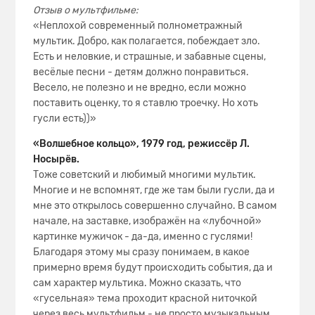
Отзыв о мультфильме:
«Неплохой современный полнометражный
мультик. Добро, как полагается, побеждает зло.
Есть и неловкие, и страшные, и забавные сцены,
весёлые песни - детям должно понравиться.
Весело, не полезно и не вредно, если можно
поставить оценку, то я ставлю троечку. Но хоть
гусли есть))»
«Волшебное кольцо», 1979 год, режиссёр Л.
Носырёв.
Тоже советский и любимый многими мультик.
Многие и не вспомнят, где же там были гусли, да и
мне это открылось совершенно случайно. В самом
начале, на заставке, изображён на «лубочной»
картинке мужичок - да-да, именно с гуслями!
Благодаря этому мы сразу понимаем, в какое
примерно время будут происходить события, да и
сам характер мультика. Можно сказать, что
«гусельная» тема проходит красной ниточкой
через весь мультфильм - не просто музыкальным