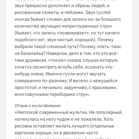
звук прекрасно дополняет и образы людей, и
рисованные сюжеты, и пейзажи. Звук гуслей
иногда бывает сложен для записи из-за большого
количества звучащих неприглушенных струн
(бывает, что запись «позвякивает», но тут ничего
подобного нет, звук чистый, хороший). Почему
выбрали такой сложный путь? Почему, опять-таки,
не балалайка? Наверное, дело в том, что это всё-
таки душевная, «тихая» сказка, слушая которую,
хочется посмотреть вглубь себя, осознать что-
нибудь новое. Именно гусли могут звучать
совершенно по-разному. И весело, с кажущейся
простотой, и печально, задумчиво, с красивыми,
многозвучными переборами струн.
Отзыв о мультфильме:
«Неплохой современный мультик. Не популярный,
наткнулась на него чудом и не пожалела. Хоть
рисовка оставляет желать лучшего (отдельные
картинки хороши, но в движении часто