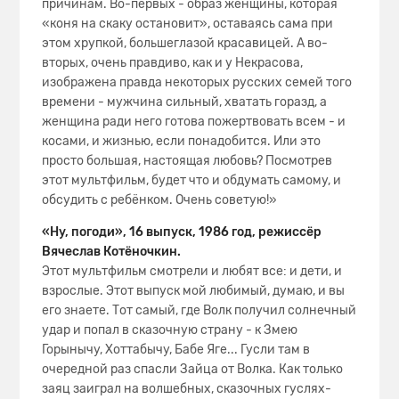
причинам. Во-первых - образ женщины, которая
«коня на скаку остановит», оставаясь сама при
этом хрупкой, большеглазой красавицей. А во-
вторых, очень правдиво, как и у Некрасова,
изображена правда некоторых русских семей того
времени - мужчина сильный, хватать горазд, а
женщина ради него готова пожертвовать всем - и
косами, и жизнью, если понадобится. Или это
просто большая, настоящая любовь? Посмотрев
этот мультфильм, будет что и обдумать самому, и
обсудить с ребёнком. Очень советую!»
«Ну, погоди», 16 выпуск, 1986 год, режиссёр
Вячеслав Котёночкин.
Этот мультфильм смотрели и любят все: и дети, и
взрослые. Этот выпуск мой любимый, думаю, и вы
его знаете. Тот самый, где Волк получил солнечный
удар и попал в сказочную страну - к Змею
Горынычу, Хоттабычу, Бабе Яге... Гусли там в
очередной раз спасли Зайца от Волка. Как только
заяц заиграл на волшебных, сказочных гуслях-