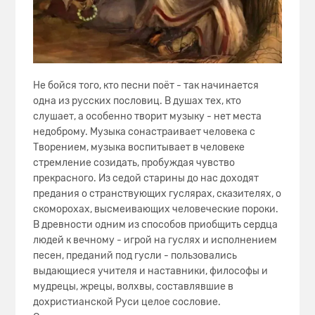
Не бойся того, кто песни поёт - так начинается
одна из русских пословиц. В душах тех, кто
слушает, а особенно творит музыку - нет места
недоброму. Музыка сонастраивает человека с
Творением, музыка воспитывает в человеке
стремление созидать, пробуждая чувство
прекрасного. Из седой старины до нас доходят
предания о странствующих гуслярах, сказителях, о
скоморохах, высмеивающих человеческие пороки.
В древности одним из способов приобщить сердца
людей к вечному - игрой на гуслях и исполнением
песен, преданий под гусли - пользовались
выдающиеся учителя и наставники, философы и
мудрецы, жрецы, волхвы, составлявшие в
дохристианской Руси целое сословие.