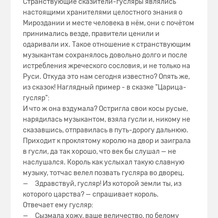
Странствующие сказители-гусляры являлись
настоящими хранителями целостного знания о
Мироздании и месте человека в нём, они с почётом
принимались везде, правители ценили и
одаривали их. Такое отношение к странствующим
музыкантам сохранялось довольно долго и после
истребления жреческого сословия, и не только на
Руси. Откуда это нам сегодня известно? Опять же,
из сказок! Наглядный пример - в сказке "Царица-
гусляр":
И что ж она вздумала? Остригла свои косы русые,
нарядилась музыкантом, взяла гусли и, никому не
сказавшись, отправилась в путь-дорогу дальнюю.
Приходит к проклятому королю на двор и заиграла
в гусли, да так хорошо, что век бы слушал — не
наслушался. Король как услыхал такую славную
музыку, тотчас велел позвать гусляра во дворец.
— Здравствуй, гусляр! Из которой земли ты, из
которого царства? — спрашивает король.
Отвечает ему гусляр:
— Сызмала хожу, ваше величество, по белому