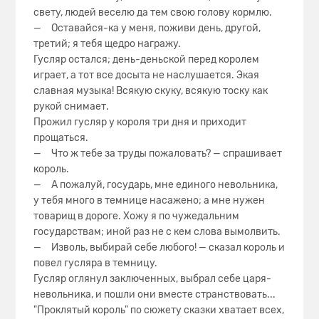
свету, людей веселю да тем свою голову кормлю.
— Оставайся-ка у меня, поживи день, другой,
третий; я тебя щедро награжу.
Гусляр остался; день-деньской перед королем
играет, а тот все досыта не наслушается. Экая
славная музыка! Всякую скуку, всякую тоску как
рукой снимает.
Прожил гусляр у короля три дня и приходит
прощаться.
— Что ж тебе за труды пожаловать? — спрашивает
король.
— А пожалуй, государь, мне единого невольника,
у тебя много в темнице насажено; а мне нужен
товарищ в дороге. Хожу я по чужедальним
государствам; иной раз не с кем слова вымолвить.
— Изволь, выбирай себе любого! — сказал король и
повел гусляра в темницу.
Гусляр оглянул заключенных, выбрал себе царя-
невольника, и пошли они вместе странствовать...
"Проклятый король" по сюжету сказки хватает всех,