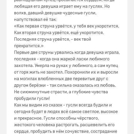
любящая его девушка играет ему на гуслях. Но
волхв, давший девушке чудесные гусли,
напутствовал её так:
«Как первая струна урвётся, у тебя век укоротится,
Как вторая струна урвётся, ещё укоротится.
Последняя струна урвётся, - век твой
прекратится.»
Первые две струны урвались когда девушка играла,
последняя - когда она жаркой ласки любимого
захотела. Умерла на руках у любимого, а сам купец
от горя жить не захотел. Похоронили их и выросли
на могилах влюбленных две перевитые друг с
другом берёзки - так сильна оказалась из любовь.
Не сиюминутные страсти, а глубокие чувства
пробудили гусли!
Как мы видим из сказок - гусли всегда будили и
сегодня будят в людях всё самое светлое, высокое
и прекрасное. Гусли способны чёрствого,
жестокого человека растрогать, расшевелить его
сердце, пробудить в нём сочувствие, сострадание