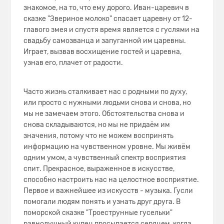
знакомое, на то, что ему дорого. Иван-царевич в
сказке "Звериное молоко" спасает царевну от 12-
главого змея и спустя время является с гуслями на
свадьбу самозванца и запуганной им царевны.
Играет, вызвав восхищение гостей и царевна,
узнав его, плачет от радости.
Часто жизнь сталкивает нас с родными по духу,
или просто с нужными людьми снова и снова, но
мы не замечаем этого. Обстоятельства снова и
снова складываются, но мы не придаём им
значения, потому что не можем воспринять
информацию на чувственном уровне. Мы живём
одним умом, а чувственный спектр восприятия
спит. Прекрасное, выраженное в искусстве,
способно настроить нас на целостное восприятие.
Первое и важнейшее из искусств - музыка. Гусли
помогали людям понять и узнать друг друга. В
поморской сказке "Троеструнные гусельки"
равнодушный купец просыпается сердцем, когда