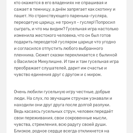
кто окажется в его владениях не спрашивая и
сажает в темницу, а днём запрягает как скотину и
пашет. Но странствующего паренька-гусляра,
переодетую царицу, не тронул - гусляр! Попросил
сыграть, и что мы видим? Гусельная игра настолько
изменила жестокого человека, что он был готов
подарить переодетой гусляром царице что угодно
и согласился отпустить любого выбранного
пленника. Сюжет сказки перекликается с былиной
о Василисе Микулишне. И там и там гусельная игра
преображает слушателей, дарит им счастье и
чувство единения друг с другом и с миром.
Очень любили гусельную игру честные, добрые
люди. На слух, по звучащим струнам узнавали и
находили они друг друга после долгой разлуки.
Ведь касаясь гусельных струн, человек передаёт
свои переживания, свои сокровенные мысли,
чувства, стремления, всю радугу своей души.
Близкое, родное сердце всегда откликнется на